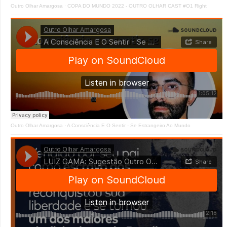
Outro Olhar Amargosa
·
COPA DO MUNDO 2022 - OUTRO OLHAR CAST #O1 Right
Outro Olhar Amargosa
·
A Consciência E O Sentir - Se Estrangeiro Ao Mundo