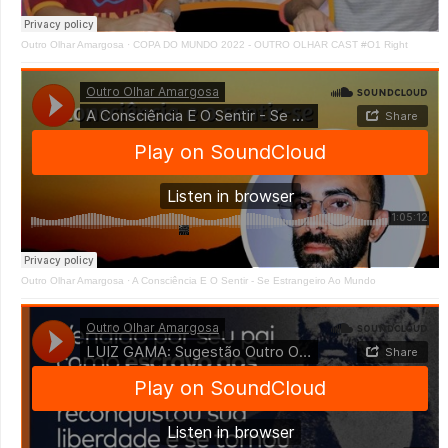
Outro Olhar Amargosa
·
COPA DO MUNDO 2022 - OUTRO OLHAR CAST #O1 Right
Outro Olhar Amargosa
·
A Consciência E O Sentir - Se Estrangeiro Ao Mundo