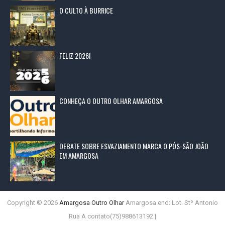
O CULTO À BURRICE
FELIZ 2026!
CONHEÇA O OUTRO OLHAR AMARGOSA
DEBATE SOBRE ESVAZIAMENTO MARCA O PÓS-SÃO JOÃO
EM AMARGOSA
Copyright ©
2026
Amargosa Outro Olhar
Amargosa end: Lot. Stº Antonio
Rua A contato(75)988613192 |