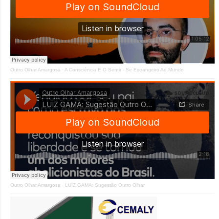
Outro Olhar Amargosa
·
A Consciência E O Sentir - Se Estrangeiro Ao Mundo
Outro Olhar Amargosa
·
LUIZ GAMA: Sugestão Outro Olhar