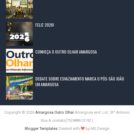
FELIZ 2026!
CONHEÇA O OUTRO OLHAR AMARGOSA
DEBATE SOBRE ESVAZIAMENTO MARCA O PÓS-SÃO JOÃO
EM AMARGOSA
Copyright ©
2026
Amargosa Outro Olhar
Amargosa end: Lot. Stº Antonio
Rua A contato(75)988613192 |
Blogger Templates
Created with
by MS Design