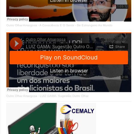
Outro Olhar Amargosa
·
A Consciência E O Sentir - Se Estrangeiro Ao Mundo
Outro Olhar Amargosa
·
LUIZ GAMA: Sugestão Outro Olhar