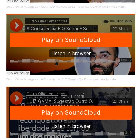
Outro Olhar Amargosa
·
COPA DO MUNDO 2022 - OUTRO OLHAR CAST #O1 Right
Outro Olhar Amargosa
·
A Consciência E O Sentir - Se Estrangeiro Ao Mundo