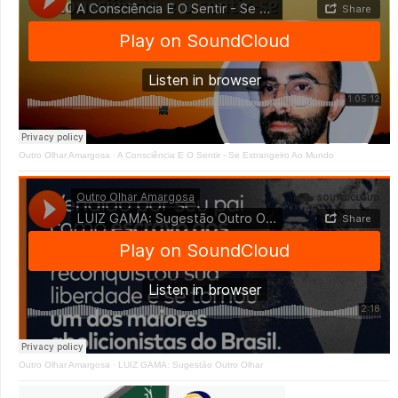
Outro Olhar Amargosa
·
A Consciência E O Sentir - Se Estrangeiro Ao Mundo
Outro Olhar Amargosa
·
LUIZ GAMA: Sugestão Outro Olhar