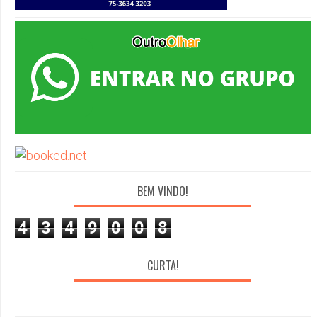
BEM VINDO!
4
3
4
9
0
0
8
CURTA!