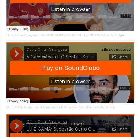
Outro Olhar Amargosa
·
COPA DO MUNDO 2022 - OUTRO OLHAR CAST #O1 Right
Outro Olhar Amargosa
·
A Consciência E O Sentir - Se Estrangeiro Ao Mundo