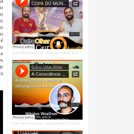
sa
ão
do
ço
 o
ão
 é
ao
 e
Outro Olhar Amargosa
·
COPA DO MUNDO 2022 - OUTRO OLHAR CAST #O1 Right
es
ar
ca
Outro Olhar Amargosa
·
A Consciência E O Sentir - Se Estrangeiro Ao Mundo