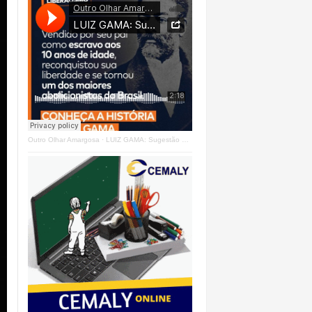
Outro Olhar Amargosa
·
LUIZ GAMA: Sugestão Outro Olhar