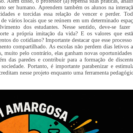
. Além disso, o professor (a) repensa suas práticas, anali
uanto ser humano. Aprendem também os alunos na interaç
idades e torcidas essa relação de vencer e perder. To
s de vários locais que se reúnem em um determinado espa
lvimento dos estudantes. Nesse sentido, deve-se fazer
orte a própria imitação da vida? E os valores que est
entos do cotidiano? Importante destacar que esse processo
ento compartilhado. As escolas não perdem dias letivos 
s, muito pelo contrário, elas ganham novas oportunidades
lém das paredes e contribuir para a formação de discent
a sociedade. Portanto, é importante parabenizar e estimul
 acreditam nesse projeto enquanto uma ferramenta pedagógi