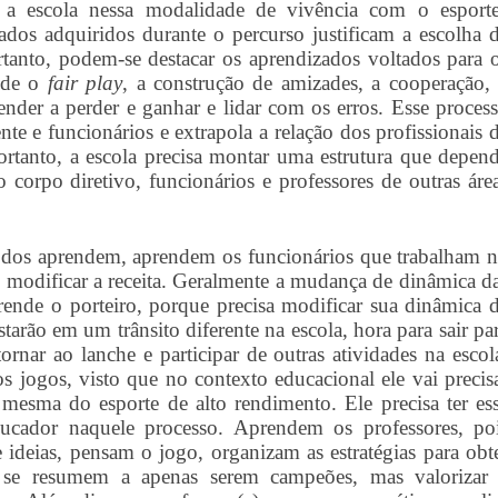
 a escola nessa modalidade de vivência com o esport
ados adquiridos durante o percurso justificam a escolha 
ortanto, podem-se destacar os aprendizados voltados para 
esde o
fair play
, a construção de amizades, a cooperação,
ender a perder e ganhar e lidar com os erros. Esse proces
te e funcionários e extrapola a relação dos profissionais 
ortanto, a escola precisa montar uma estrutura que depen
o corpo diretivo, funcionários e professores de outras áre
todos aprendem, aprendem os funcionários que trabalham 
m modificar a receita. Geralmente a mudança de dinâmica d
prende o porteiro, porque precisa modificar sua dinâmica 
starão em um trânsito diferente na escola, hora para sair pa
ornar ao lanche e participar de outras atividades na escol
 jogos, visto que no contexto educacional ele vai precis
a mesma do esporte de alto rendimento. Ele precisa ter es
cador naquele processo. Aprendem os professores, po
 ideias, pensam o jogo, organizam as estratégias para obt
ão se resumem a apenas serem campeões, mas valorizar