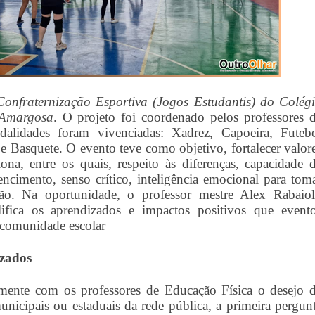
Confraternização Esportiva (Jogos Estudantis) do Colég
 Amargosa
. O projeto foi coordenado pelos professores 
alidades foram vivenciadas: Xadrez, Capoeira, Futeb
 e Basquete. O evento teve como objetivo, fortalecer valor
ona, entre os quais, respeito às diferenças, capacidade 
encimento, senso crítico, inteligência emocional para tom
o. Na oportunidade, o professor mestre Alex Rabaiol
fica os aprendizados e impactos positivos que event
 comunidade escolar
izados
mente com os professores de Educação Física o desejo 
unicipais ou estaduais da rede pública, a primeira pergun