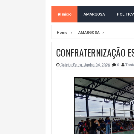
VAN ESCOLAR CAI EM RIO, MAS 
início
AMARGOSA
POLÍTIC
LULA E FLÁVIO BOLSONARO EMPA
BAHIA E CORINTHIANS EMPATAM
Home
AMARGOSA
VITÓRIA PERDE PARA O REMO E S
CONFRATERNIZAÇÃO E
ELEIÇÕES NA BAHIA: PSOL E RED
BAHIA TEM PIOR DESEMPENHO D
Quinta-Feira, Junho 04, 2026
0
Tost
MILEI CHAMA LULA DE "LADRÃO E