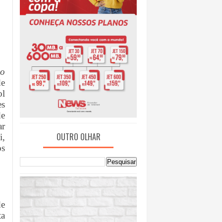
io
de
ol
es
de
ar
OUTRO OLHAR
i,
os
de
ta