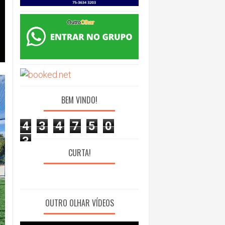
BEM VINDO!
4
3
4
7
5
0
3
CURTA!
OUTRO OLHAR VÍDEOS