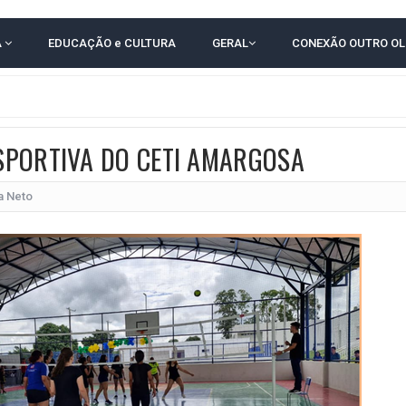
TODAS AS CRIANÇAS RECEBEM ALTA E PASSAM BEM APÓS ACIDENTE EM VARZED
A
EDUCAÇÃO e CULTURA
GERAL
CONEXÃO OUTRO O
TAM TECNICAMENTE NO 2º TURNO, DIZ PESQUISA
 EM JOGO PEGADO NA ARENA FONTE NOVA
E COMPLICA NA TABELA DO BRASILEIRÃO
SPORTIVA DO CETI AMARGOSA
E OFICIALIZAM CHAPA PURA COM RONALDO MANSUR E MEIRE REIS
O NORDESTE NO ENSINO MÉDIO E LANTERNA NACIONAL NO ENSINO FUNDAME
a Neto
 CORRUPTO" E ELEVA TENSÃO DIPLOMÁTICA ENTRE BRASIL E ARGENTINA