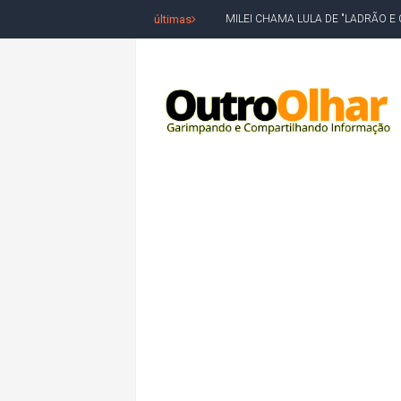
últimas
ACM NETO LIDERA EM TODOS OS 
LEVARAM CELULARES: Prefeito e pres
CONVENÇÃO DO PT MARCA INÍCI
REDES SOCIAIS REFLETEM DISPU
AMARGOSA: CONFUSÃO EM ÓRGÃO 
OUTRO OLHAR SE SOLIDARIZA COM
CAMPEONATO DE 'GRAU' TERMIN
VÍTIMA DE HOMICÍDIO EM SALVA
5. DEUS, SENHOR DO TEMPO E DA 
JERÔNIMO LIDERA REJEIÇÃO NA B
ACM NETO ABRE VANTAGEM NUMÉ
MORADOR DENUNCIA OBSTÁCULOS
BAHIA TEM 23 CIDADES COM MAIS