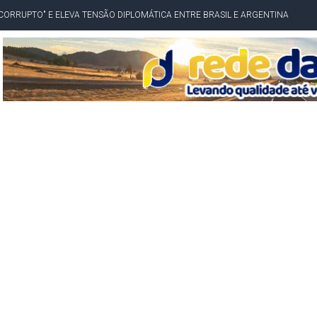
CENÁRIOS DA NOVA PESQUISA PARANÁ PARA O GOVERNO DA BAHIA
idente de Câmara são furtados em convenção do PT na Bahia
O DA CAMPANHA DE JERÔNIMO COM DISCURSO MODERADO DE LULA
TA PELO GOVERNO DA BAHIA COM VANTAGEM PARA ACM NETO EM ENQUETES
PÚBLICO TERMINA COM MULHER DETIDA COM FACA TIPO PEIXEIRA
 A PRÓ LYGIA E FAMILIARES PELO FALECIMENTO DO SR. CORI
A COM HOMEM MORTO A TIROS EM SALVADOR
DOR, LORAN PRAZERES FOI MORADOR DE AMARGOSA E ESTUDANTE DA UFRB
INFINITA MISERICÓRDIA
AHIA COM 40%; ACM NETO TEM 30%, DIZ PESQUISA
RICA SOBRE JERÔNIMO, MAS CENÁRIO SEGUE INDEFINIDO
 EM CALÇADAS E COBRA MAIS ACESSIBILIDADE EM AMARGOSA
 ELEITORES DO QUE HABITANTES; MUNIZ FERREIRA ESTÁ ENTRE ELAS