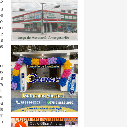
e?
da
os
 o
so
de
de
as
no
as
de
ra
a.
ar
sa
is
er
 a