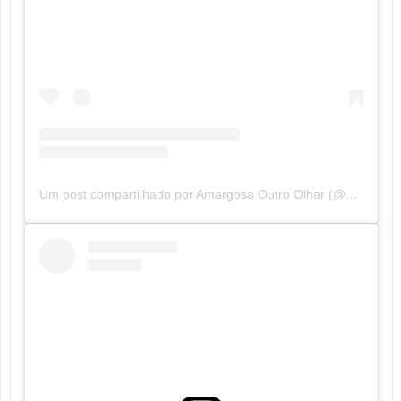
Um post compartilhado por Amargosa Outro Olhar (@amargosaoutroolhar)