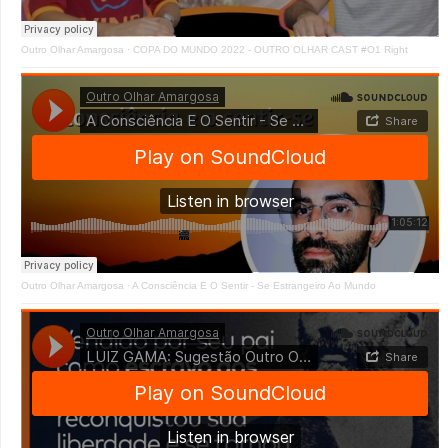
Outro Olhar Amargosa
·
COPA DO MUNDO 2022 - OUTRO OLHAR CAST #O1 Right
Outro Olhar Amargosa
·
A Consciência E O Sentir - Se Estrangeiro Ao Mundo