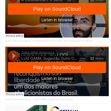
Outro Olhar Amargosa
·
A Consciência E O Sentir - Se Estrangeiro Ao Mundo
Outro Olhar Amargosa
·
LUIZ GAMA: Sugestão Outro Olhar