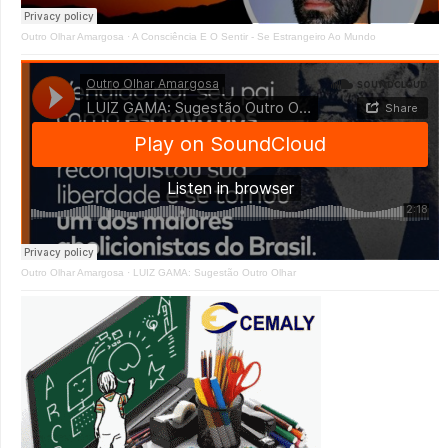
Outro Olhar Amargosa
·
A Consciência E O Sentir - Se Estrangeiro Ao Mundo
Outro Olhar Amargosa
·
LUIZ GAMA: Sugestão Outro Olhar