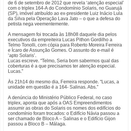
de 6 de setembro de 2012 que revela ‘atenção especial’
com o triplex 164-A do Condomínio Solaris, no Guarujá
(SP), imóvel atribuído ao ex-presidente Luiz Inácio Lula
da Silva pela Operação Lava Jato – o que a defesa do
petista nega veementemente.
A mensagem foi trocada às 18h08 daquele dia pelos
executivos da empreiteira Lucas Pithon Gordilho a
Telmo Tonolli, com cópia para Roberto Moreira Ferreira
e Ícaro de Assunção Gomes. O assunto do e-mail é
‘apto Solaris’.
Lucas escreve. “Telmo, Seria bom sabermos qual das
coberturas é a que precisamos ter atenção especial.
Lucas.”
Às 21h14 do mesmo dia, Ferreira responde. “Lucas, a
unidade em questão é a 164- Salinas. Abs.”
A denúncia do Ministério Público Federal, no caso
triplex, aponta que após a OAS Empreendimentos
assumir as obras do Solaris os nomes dos edifícios do
condomínio foram trocados: o Edifício Návia passou a
ser chamado de Bloco A – Salinas e o Edifício Gijon
passou a Bloco B – Málaga.