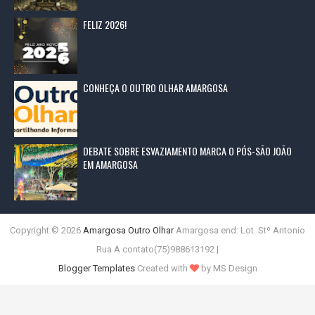
FELIZ 2026!
CONHEÇA O OUTRO OLHAR AMARGOSA
DEBATE SOBRE ESVAZIAMENTO MARCA O PÓS-SÃO JOÃO
EM AMARGOSA
Copyright ©
2026
Amargosa Outro Olhar
Amargosa end: Lot. Stº Antonio
Rua A contato(75)988613192 |
Blogger Templates
Created with
by MS Design