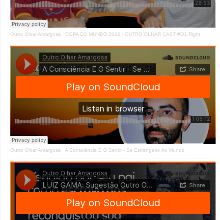
Outro Olhar Amargosa
·
COPA DO MUNDO 2022 - OUTRO OLHAR CAST #O1 Right
Outro Olhar Amargosa
·
A Consciência E O Sentir - Se Estrangeiro Ao Mundo