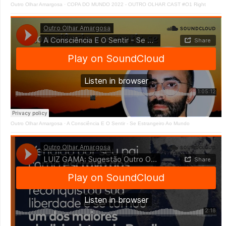
Outro Olhar Amargosa
·
COPA DO MUNDO 2022 - OUTRO OLHAR CAST #O1 Right
Outro Olhar Amargosa
·
A Consciência E O Sentir - Se Estrangeiro Ao Mundo