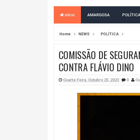
MORADOR DENUNCIA OBSTÁCULOS
início
AMARGOSA
POLÍTIC
BAHIA TEM 23 CIDADES COM MAIS
VAN ESCOLAR CAI EM RIO, MAS 
Home
NEWS
POLÍTICA
LULA E FLÁVIO BOLSONARO EMPA
COMISSÃO DE SEGURA
BAHIA E CORINTHIANS EMPATAM
CONTRA FLÁVIO DINO
VITÓRIA PERDE PARA O REMO E S
VITÓRIA GOLEIA O ATHLETICO-PR 
Quarta-Feira, Outubro 25, 2023
0
Ou