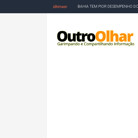
últimas
BAHIA TEM PIOR DESEMPENHO D
MILEI CHAMA LULA DE "LADRÃO E
ACM NETO LIDERA EM TODOS OS 
LEVARAM CELULARES: Prefeito e pres
CONVENÇÃO DO PT MARCA INÍCI
REDES SOCIAIS REFLETEM DISPU
AMARGOSA: CONFUSÃO EM ÓRGÃO 
OUTRO OLHAR SE SOLIDARIZA COM
CAMPEONATO DE 'GRAU' TERMIN
VÍTIMA DE HOMICÍDIO EM SALVA
5. DEUS, SENHOR DO TEMPO E DA 
JERÔNIMO LIDERA REJEIÇÃO NA B
ACM NETO ABRE VANTAGEM NUMÉ