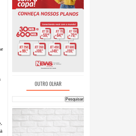
se
a
OUTRO OLHAR
.
 à