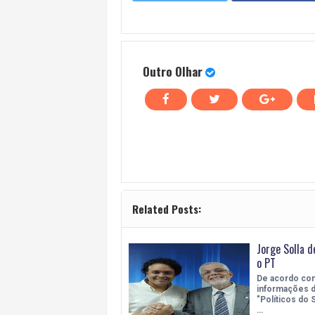
Outro Olhar
Related Posts:
Jorge Solla d
o PT
De acordo co
informações d
"Políticos do S
…