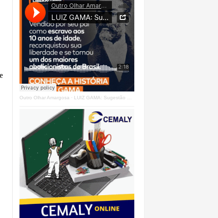
e
Outro Olhar Amargosa
·
LUIZ GAMA: Sugestão Outro Olhar