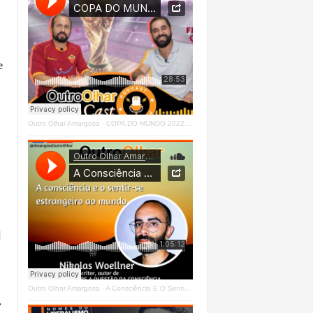
e
Outro Olhar Amargosa
·
COPA DO MUNDO 2022 - OUTRO OLHAR CAST #O1 Right
]
Outro Olhar Amargosa
·
A Consciência E O Sentir - Se Estrangeiro Ao Mundo
.