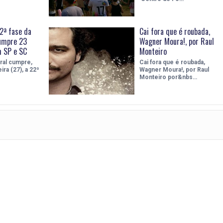
2ª fase da
Cai fora que é roubada,
cumpre 23
Wagner Moura!, por Raul
 SP e SC
Monteiro
ral cumpre,
Cai fora que é roubada,
ira (27), a 22ª
Wagner Moura!, por Raul
Monteiro por&nbs…