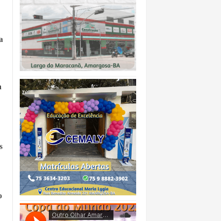
a
a
s
o