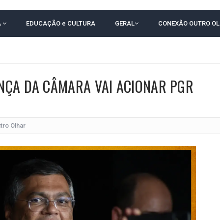
 EM CALÇADAS E COBRA MAIS ACESSIBILIDADE EM AMARGOSA
A
EDUCAÇÃO e CULTURA
GERAL
CONEXÃO OUTRO O
 ELEITORES DO QUE HABITANTES; MUNIZ FERREIRA ESTÁ ENTRE ELAS
TODAS AS CRIANÇAS RECEBEM ALTA E PASSAM BEM APÓS ACIDENTE EM VARZED
TAM TECNICAMENTE NO 2º TURNO, DIZ PESQUISA
NÇA DA CÂMARA VAI ACIONAR PGR
 EM JOGO PEGADO NA ARENA FONTE NOVA
E COMPLICA NA TABELA DO BRASILEIRÃO
POR 4 A 0 NO BARRADÃO E AVANÇA ÀS QUARTAS DE FINAL DA COPA DO BRASIL
tro Olhar