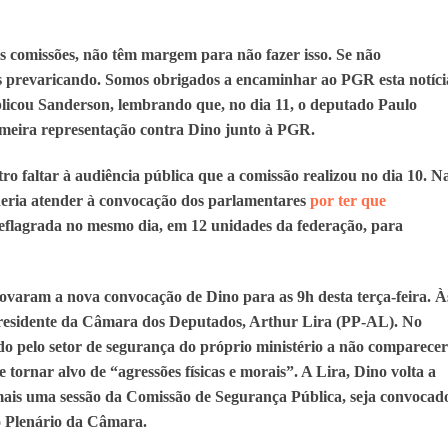
as comissões, não têm margem para não fazer isso. Se não
 prevaricando. Somos obrigados a encaminhar ao PGR esta notíci
plicou Sanderson, lembrando que, no dia 11, o deputado Paulo
meira representação contra Dino junto à PGR.
o faltar à audiência pública que a comissão realizou no dia 10. N
oderia atender à convocação dos parlamentares
por ter que
deflagrada no mesmo dia, em 12 unidades da federação, para
rovaram a nova convocação de Dino para as 9h desta terça-feira. À
 presidente da Câmara dos Deputados, Arthur Lira (PP-AL). No
ado pelo setor de segurança do próprio ministério a não comparecer
e tornar alvo de “agressões físicas e morais”. A Lira, Dino volta a
ais uma sessão da Comissão de Segurança Pública, seja convocad
o Plenário da Câmara.