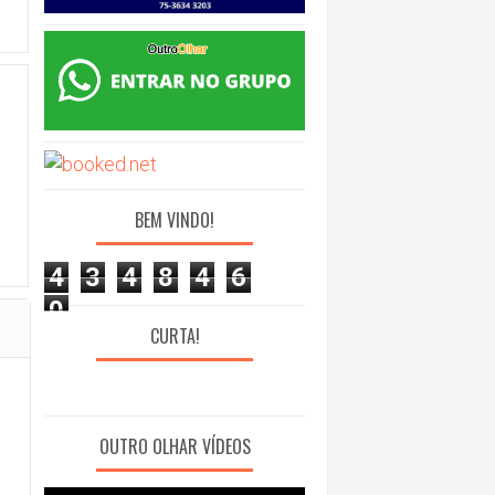
BEM VINDO!
4
3
4
8
4
6
0
CURTA!
OUTRO OLHAR VÍDEOS