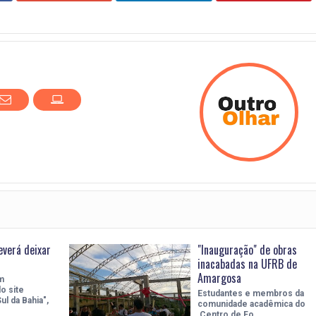
everá deixar
"Inauguração" de obras
inacabadas na UFRB de
Amargosa
m
o site
Estudantes e membros da
ul da Bahia",
comunidade acadêmica do
Centro de Fo…