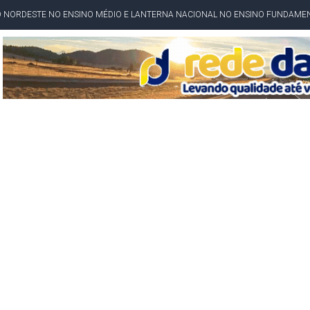
O NORDESTE NO ENSINO MÉDIO E LANTERNA NACIONAL NO ENSINO FUNDAME
 CORRUPTO" E ELEVA TENSÃO DIPLOMÁTICA ENTRE BRASIL E ARGENTINA
CENÁRIOS DA NOVA PESQUISA PARANÁ PARA O GOVERNO DA BAHIA
idente de Câmara são furtados em convenção do PT na Bahia
O DA CAMPANHA DE JERÔNIMO COM DISCURSO MODERADO DE LULA
TA PELO GOVERNO DA BAHIA COM VANTAGEM PARA ACM NETO EM ENQUETES
PÚBLICO TERMINA COM MULHER DETIDA COM FACA TIPO PEIXEIRA
 A PRÓ LYGIA E FAMILIARES PELO FALECIMENTO DO SR. CORI
A COM HOMEM MORTO A TIROS EM SALVADOR
DOR, LORAN PRAZERES FOI MORADOR DE AMARGOSA E ESTUDANTE DA UFRB
INFINITA MISERICÓRDIA
AHIA COM 40%; ACM NETO TEM 30%, DIZ PESQUISA
RICA SOBRE JERÔNIMO, MAS CENÁRIO SEGUE INDEFINIDO