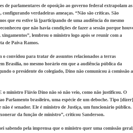
ões de parlamentares de oposição ao governo federal extrapolam as
ta, configurando verdadeiras ameaças. “Não são críticas. São
mos que eu estive lá [participando de uma audiência do mesmo
 reconheceu que não havia condições de fazer a sessão porque houv
os, xingamentos”, lembrou o ministro logo após se reunir com a
eta de Paiva Ramos.
o convidou para tratar de assuntos relacionados a terras
 em Brasília, no mesmo horário em que a audiência pública da
undo o presidente do colegiado, Dino não comunicou à comissão a
E o ministro Flávio Dino não só não veio, como não justificou. O
o Parlamento brasileiro, uma espécie de um deboche. Tipo [dizer
não é senador. Ele é ministro de Justiça, um funcionário público.
exonerar da função de ministro”, criticou Sanderson.
quei sabendo pela imprensa que o ministro quer uma comissão geral