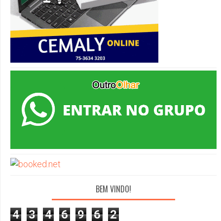
BEM VINDO!
4
3
4
6
9
6
2