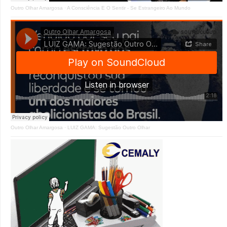
Outro Olhar Amargosa
·
A Consciência E O Sentir - Se Estrangeiro Ao Mundo
Outro Olhar Amargosa
·
LUIZ GAMA: Sugestão Outro Olhar